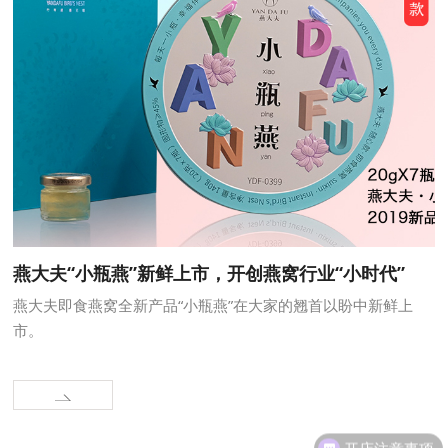
燕大夫“小瓶燕”新鲜上市，开创燕窝行业“小时代”
燕大夫即食燕窝全新产品“小瓶燕”在大家的翘首以盼中新鲜上
市。