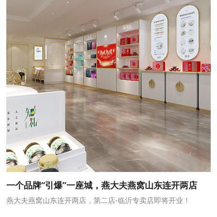
一个品牌“引爆”一座城，燕大夫燕窝山东连开两店
燕大夫燕窝山东连开两店，第二店-临沂专卖店即将开业！