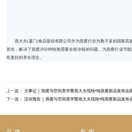
燕大夫(厦门)食品股份有限公司作为燕窝行业为数不多的国家高新
首先，解决了燕窝20分钟炖熟需要全程冷链的问题，为燕窝行业节
吃更好的养生理念。
上一篇：
大事记 | 燕窝与空间美学暨燕大夫现炖•纯燕窝新品发布会
下一篇：
活动预告 | 燕窝与空间美学暨燕大夫现炖•纯燕窝新品发布
品 牌
新 闻