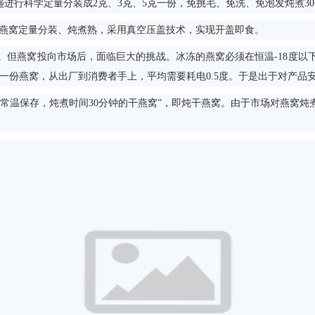
燕盏进行科学定量分装成2克、3克、5克一份，免挑毛、免洗、免泡发炖煮3
将燕窝定量分装、炖煮熟，采用真空压盖技术，实现开盖即食。
。但燕窝投向市场后，面临巨大的挑战。冰冻的燕窝必须在恒温-18度
每一份燕窝，从出厂到消费者手上，平均需要耗电0.5度。于是出于对产品
温保存，炖煮时间30分钟的干燕窝”，即炖干燕窝。由于市场对燕窝炖煮