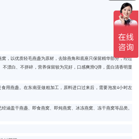
添加招商经理微信
燕窝，以优质轻毛燕盏为原材，去除燕角和底座只保留精华部分，经过
、不漂白、不拼碎，营养保留较为完好，口感爽滑Q弹，蛋白清香明显
食用燕盏。在东南亚做粗加工，原料进口过来后，需要泡发4小时左
。
已经涵盖干燕盏、即食燕窝、即炖燕窝、冰冻燕窝、冻干燕窝等品类。