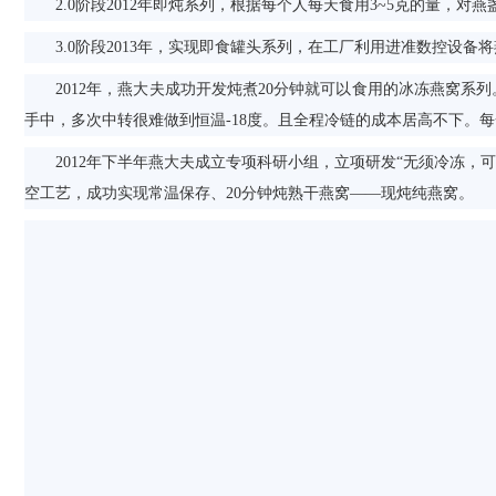
2.0阶段2012年即炖系列，根据每个人每天食用3~5克的量，对
3.0阶段2013年，实现即食罐头系列，在工厂利用进准数控设备
2012年，燕大夫成功开发炖煮20分钟就可以食用的冰冻燕窝系列
手中，多次中转很难做到恒温-18度。且全程冷链的成本居高不下。
2012年下半年燕大夫成立专项科研小组，立项研发“无须冷冻，可常
空工艺，成功实现常温保存、20分钟炖熟干燕窝——现炖纯燕窝。