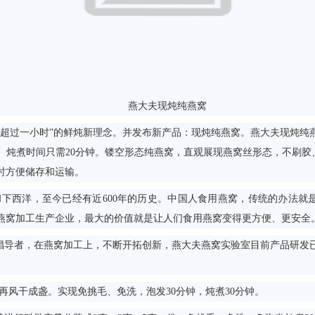
燕大夫现炖纯燕窝
过一小时”的鲜炖新理念。并发布新产品：现炖纯燕窝。燕大夫现炖纯
、炖煮时间只需20分钟。镂空形态纯燕窝，直观展现燕窝丝形态，不刷胶
时方便储存和运输。
西洋，至今已经有近600年的历史。中国人食用燕窝，传统的办法就是
。燕窝加工生产企业，最大的价值就是让人们食用燕窝变得更方便、更安全
业倡导者，在燕窝加工上，不断开拓创新，燕大夫燕窝实验室目前产品研发
再风干成盏。实现免挑毛、免洗，泡发30分钟，炖煮30分钟。