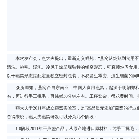
本次发布会，燕大夫提出，重新定义鲜炖：“燕窝从炖熟到食用不超
清洗、挑毛、浸泡、冷风干燥呈现独特的镂空形态，可直接炖煮食用
以干燕窝形态搭配定量独立密封包装，不易发生霉变、滋生细菌的同
众所周知，燕窝产自东南亚，中国人食用燕窝，起源于明朝郑和下
右，再进行手工挑毛，再炖煮30分钟左右。工序繁杂，很花费时间
燕大夫于2011年成立燕窝实验室，是“高品质无添加”燕窝的行
总得来说，燕大夫燕窝研发可以分为几个阶段：
1.0阶段2011年干燕盏产品，从原产地进口原材料，纯手工挑毛，