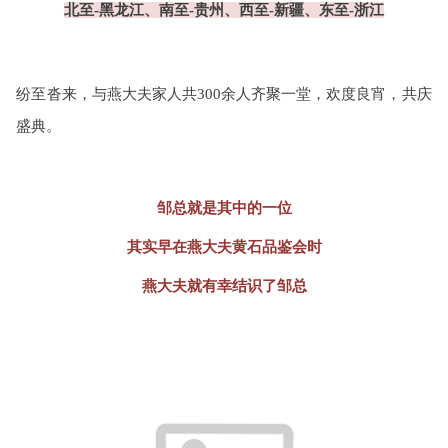
北至-黑龙江、南至-贵州、西至-新疆、东至-浙江
纷至沓来，与燕大夫家人共300余人齐聚一堂，欢度良宵，共庆
盛典。
邹总就是其中的一位
其实早在燕大夫黄石品鉴会时
燕大夫就有幸结识了邹总